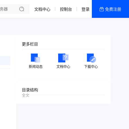
文档中心
控制台
登录
免费注册
全部产品
新闻资讯
帮助文档
更多栏目
热销推荐
美国高防2区[推荐]
新闻动态
文档中心
下载中心
防御CDN
香港
目录结构
全文
美国T级防御
香港CN2 GIA 2区
特惠宝塔主机