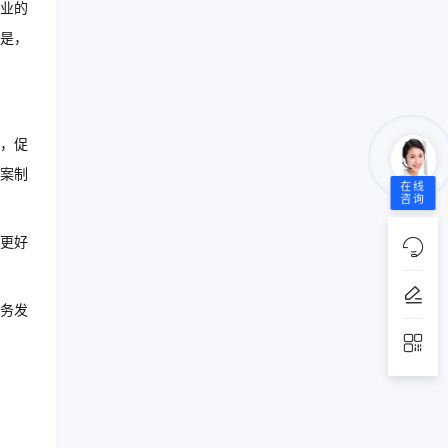
业的
是，
，促
案制
在线
咨询
更好
务发