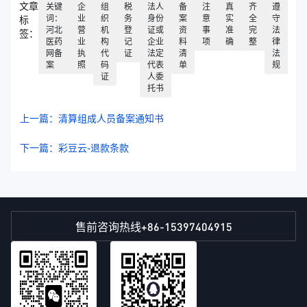
文章
关键
企
组
税
法人
备
注
真
齐
遵
词：
业
织
务
身份
案
意
实
全
守
标
河北
营
机
登
证或
资
事
准
完
法
签：
医药
业
构
记
企业
料
项
确
整
律
网备
执
代
证
法定
清
法
案
照
码
代表
单
规
证
人委
托书
上一篇：清算组成人员备案通知书
下一篇：彩豆云-退款条款
+86-15397404915
售前咨询热线