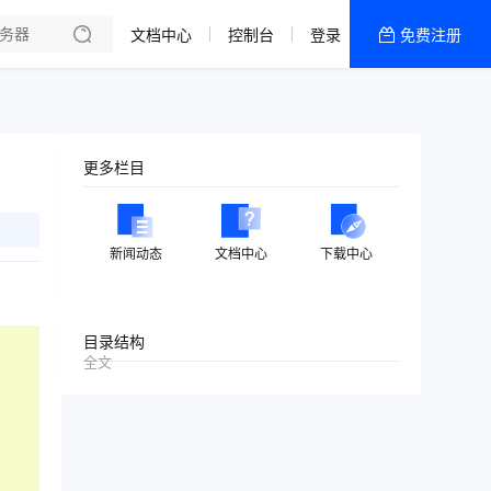
文档中心
控制台
登录
免费注册
全部产品
新闻资讯
帮助文档
更多栏目
热销推荐
美国高防2区[推荐]
新闻动态
文档中心
下载中心
防御CDN
香港
目录结构
全文
美国T级防御
香港CN2 GIA 2区
特惠宝塔主机