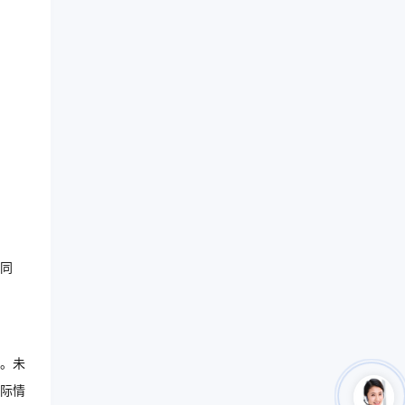
同
求。未
际情