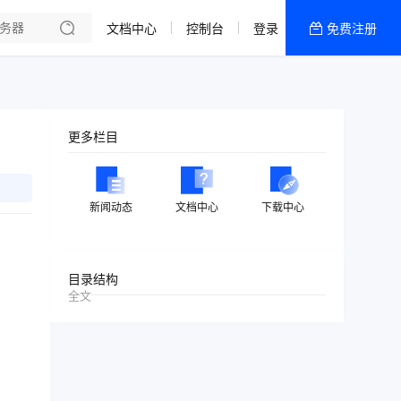
文档中心
控制台
登录
免费注册
全部产品
新闻资讯
帮助文档
更多栏目
热销推荐
美国高防2区[推荐]
新闻动态
文档中心
下载中心
防御CDN
香港
目录结构
全文
美国T级防御
香港CN2 GIA 2区
特惠宝塔主机