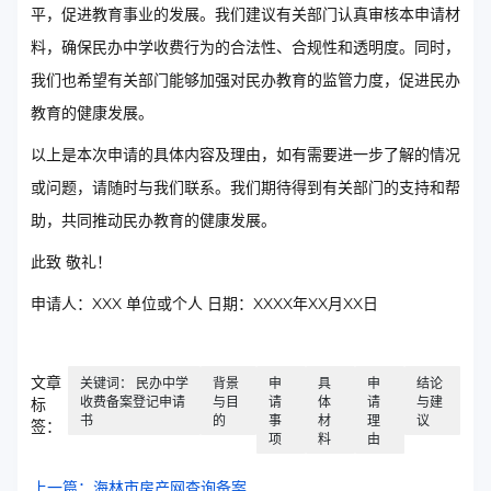
平，促进教育事业的发展。我们建议有关部门认真审核本申请材
料，确保民办中学收费行为的合法性、合规性和透明度。同时，
我们也希望有关部门能够加强对民办教育的监管力度，促进民办
教育的健康发展。
以上是本次申请的具体内容及理由，如有需要进一步了解的情况
或问题，请随时与我们联系。我们期待得到有关部门的支持和帮
助，共同推动民办教育的健康发展。
此致 敬礼！
申请人：XXX 单位或个人 日期：XXXX年XX月XX日
文章
关键词： 民办中学
背景
申
具
申
结论
收费备案登记申请
与目
请
体
请
与建
标
书
的
事
材
理
议
签：
项
料
由
上一篇：海林市房产网查询备案