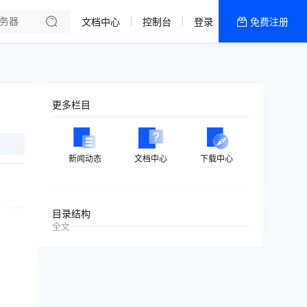
文档中心
控制台
登录
免费注册
全部产品
新闻资讯
帮助文档
更多栏目
热销推荐
美国高防2区[推荐]
新闻动态
文档中心
下载中心
防御CDN
香港
目录结构
全文
美国T级防御
香港CN2 GIA 2区
特惠宝塔主机