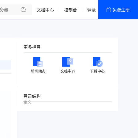
文档中心
控制台
登录
免费注册
全部产品
新闻资讯
帮助文档
更多栏目
热销推荐
美国高防2区[推荐]
新闻动态
文档中心
下载中心
防御CDN
香港
目录结构
全文
美国T级防御
香港CN2 GIA 2区
特惠宝塔主机