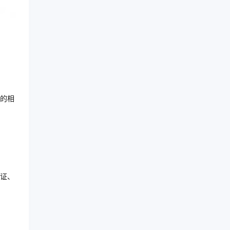
的相
证、