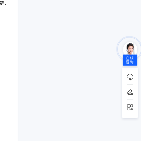
确、
在线
咨询