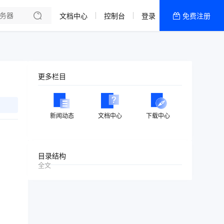
文档中心
控制台
登录
免费注册
全部产品
新闻资讯
帮助文档
更多栏目
热销推荐
美国高防2区[推荐]
新闻动态
文档中心
下载中心
防御CDN
香港
目录结构
全文
美国T级防御
香港CN2 GIA 2区
特惠宝塔主机