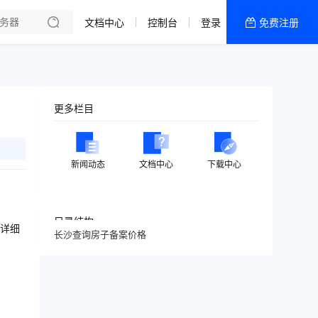
文档中心
控制台
登录
免费注册
全部产品
新闻资讯
帮助文档
更多栏目
热销推荐
美国高防2区[推荐]
新闻动态
文档中心
下载中心
防御CDN
香港
目录结构
详细
长沙查询房子备案价格
美国T级防御
香港CN2 GIA 2区
特惠宝塔主机