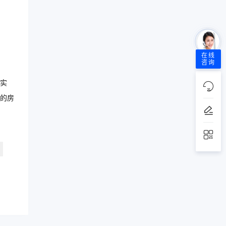
在线
咨询
实
的房