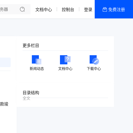
文档中心
控制台
登录
免费注册
全部产品
新闻资讯
帮助文档
更多栏目
热销推荐
美国高防2区[推荐]
新闻动态
文档中心
下载中心
防御CDN
香港
目录结构
全文
美国T级防御
款竣
香港CN2 GIA 2区
特惠宝塔主机