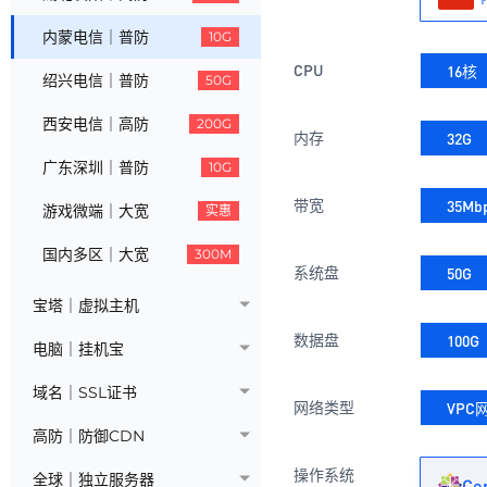
内蒙电信｜普防
10G
CPU
16核
绍兴电信｜普防
50G
西安电信｜高防
200G
内存
32G
广东深圳｜普防
10G
带宽
35Mb
游戏微端｜大宽
实惠
国内多区｜大宽
300M
系统盘
50G
宝塔｜虚拟主机
数据盘
100G
电脑｜挂机宝
域名｜SSL证书
网络类型
VPC
高防｜防御CDN
操作系统
全球｜独立服务器
Ce