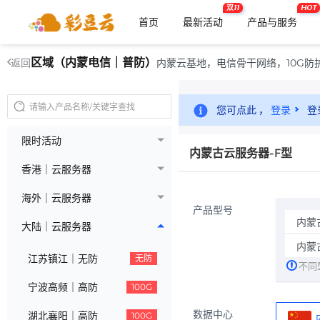
双11
HOT
首页
最新活动
产品与服务
区域（内蒙电信｜普防）
内蒙云基地，电信骨干网络，10G防
返回
您可点此 ，
登录
登
限时活动
内蒙古云服务器-F型
香港｜云服务器
海外｜云服务器
产品型号
内蒙
大陆｜云服务器
内蒙
江苏镇江｜无防
无防
不同
宁波高频｜高防
100G
数据中心
湖北襄阳｜高防
100G