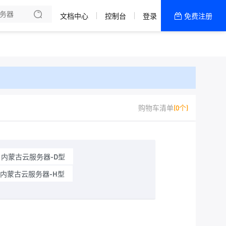
文档中心
控制台
登录
免费注册
全部产品
新闻资讯
帮助文档
热销推荐
美国高防2区[推荐]
购物车清单
(0个)
防御CDN
香港
内蒙古云服务器-D型
美国T级防御
内蒙古云服务器-H型
香港CN2 GIA 2区
特惠宝塔主机