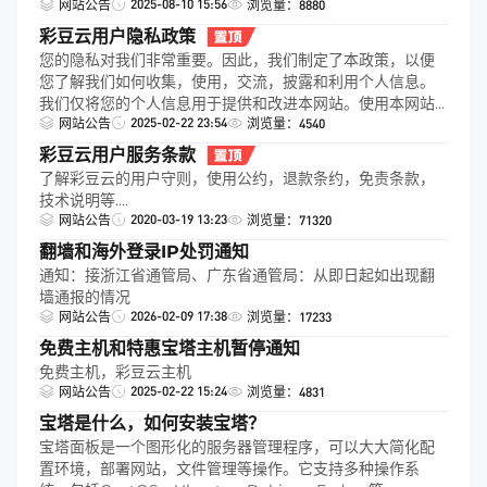
2025-08-10 15:56
网站公告
浏览量：8880
彩豆云用户隐私政策
您的隐私对我们非常重要。因此，我们制定了本政策，以便
您了解我们如何收集，使用，交流，披露和利用个人信息。
我们仅将您的个人信息用于提供和改进本网站。使用本网站
2025-02-22 23:54
即表示您同意按照本政策收集和使用信息。除非本隐私政策
网站公告
浏览量：4540
另有规定，否则本隐私政策中使用的术语与我们的条款和条
彩豆云用户服务条款
件具有相同的含义。下面简单介绍一下我们的隐私政策。
了解彩豆云的用户守则，使用公约，退款条约，免责条款，
技术说明等....
2020-03-19 13:23
网站公告
浏览量：71320
翻墙和海外登录IP处罚通知
通知：接浙江省通管局、广东省通管局：从即日起如出现翻
墙通报的情况
2026-02-09 17:38
网站公告
浏览量：17233
免费主机和特惠宝塔主机暂停通知
免费主机，彩豆云主机
2025-02-22 15:24
网站公告
浏览量：4831
宝塔是什么，如何安装宝塔？
宝塔面板是一个图形化的服务器管理程序，可以大大简化配
置环境，部署网站，文件管理等操作。它支持多种操作系