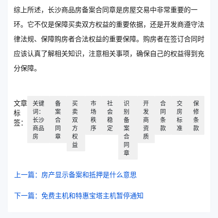
综上所述，长沙商品房备案合同章是房屋交易中非常重要的一
环。它不仅是保障买卖双方权益的重要依据，还是开发商遵守法
律法规、保障购房者合法权益的重要保障。购房者在签订合同时
应该认真了解相关知识，注意相关事项，确保自己的权益得到充
分保障。
文章
关键
备
买
市
社
识
开
合
交
保
词：
案
卖
场
会
别
发
同
房
修
标
长沙
合
双
秩
稳
备
商
条
标
条
签：
商品
同
方
序
定
案
资
款
准
款
房
章
权
合
质
益
同
章
上一篇：房产显示备案和抵押是什么意思
下一篇：免费主机和特惠宝塔主机暂停通知