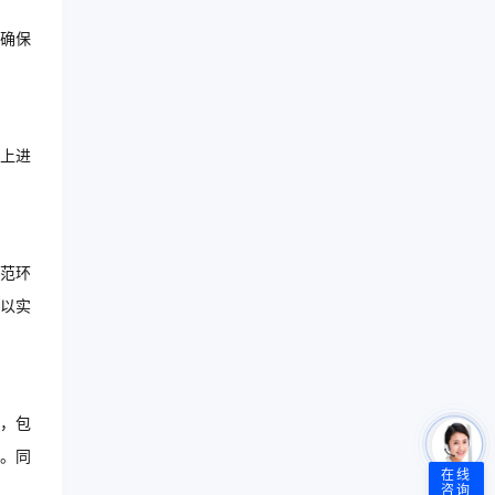
确保
上进
范环
以实
，包
。同
在线
咨询