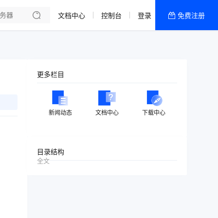
文档中心
控制台
登录
免费注册
全部产品
新闻资讯
帮助文档
更多栏目
热销推荐
美国高防2区[推荐]
新闻动态
文档中心
下载中心
防御CDN
香港
目录结构
全文
美国T级防御
香港CN2 GIA 2区
特惠宝塔主机