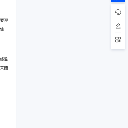
要遵
信
线监
来随