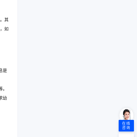
。其
，如
。
息是
等。
求幼
在线
咨询