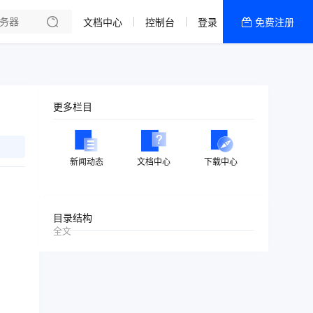
文档中心
控制台
登录
免费注册
全部产品
新闻资讯
帮助文档
更多栏目
热销推荐
美国高防2区[推荐]
新闻动态
文档中心
下载中心
防御CDN
香港
目录结构
全文
美国T级防御
香港CN2 GIA 2区
特惠宝塔主机