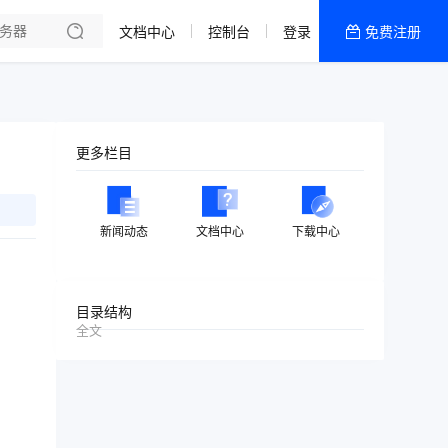
文档中心
控制台
登录
免费注册
全部产品
新闻资讯
帮助文档
更多栏目
热销推荐
美国高防2区[推荐]
新闻动态
文档中心
下载中心
防御CDN
香港
目录结构
全文
美国T级防御
香港CN2 GIA 2区
特惠宝塔主机