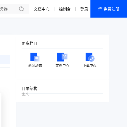
文档中心
控制台
登录
免费注册
全部产品
新闻资讯
帮助文档
更多栏目
热销推荐
美国高防2区[推荐]
新闻动态
文档中心
下载中心
防御CDN
香港
目录结构
全文
美国T级防御
香港CN2 GIA 2区
特惠宝塔主机