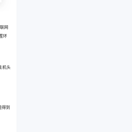
联网
置环
主机头
能得到