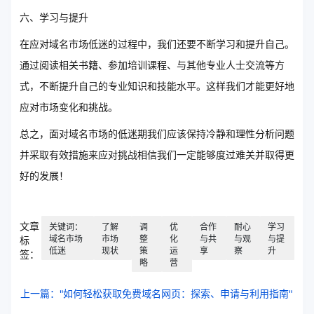
六、学习与提升
在应对域名市场低迷的过程中，我们还要不断学习和提升自己。
通过阅读相关书籍、参加培训课程、与其他专业人士交流等方
式，不断提升自己的专业知识和技能水平。这样我们才能更好地
应对市场变化和挑战。
总之，面对域名市场的低迷期我们应该保持冷静和理性分析问题
并采取有效措施来应对挑战相信我们一定能够度过难关并取得更
好的发展！
文章
关键词：
了解
调
优
合作
耐心
学习
域名市场
市场
整
化
与共
与观
与提
标
低迷
现状
策
运
享
察
升
签：
略
营
上一篇："如何轻松获取免费域名网页：探索、申请与利用指南"