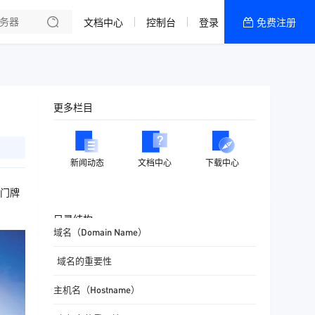
文档中心
控制台
登录
免费注册
全部产品
新闻资讯
帮助文档
更多栏目
热销推荐
美国高防2区[推荐]
新闻动态
文档中心
下载中心
防御CDN
门牌
香港
目录结构
域名（Domain Name）
美国T级防御
域名的重要性
香港CN2 GIA 2区
主机名（Hostname）
特惠宝塔主机