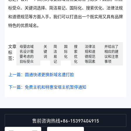
标受众、关键词选择、简洁易记、国际化、搜索优化、法律法规
和道德规范等方面入手，我们可以打造出一个既实用又具有品牌
特色的优质域名。
文章
母婴店域
关
简
国
搜
法律法
并给出了
名设计需
键
洁
际
索
规和道
相应的建
标
要考虑的
词
易
化
优
德规范
议和注意
签：
目标受众
记
化
等因素
事项
上一篇：圆通快递更换新域名遭打脸
下一篇：免费主机和特惠宝塔主机暂停通知
+86-15397404915
售前咨询热线