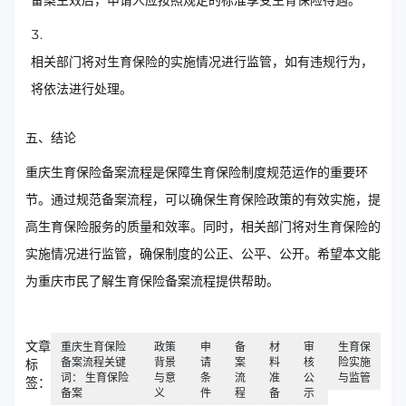
备案生效后，申请人应按照规定的标准享受生育保险待遇。
相关部门将对生育保险的实施情况进行监管，如有违规行为，
将依法进行处理。
五、结论
重庆生育保险备案流程是保障生育保险制度规范运作的重要环
节。通过规范备案流程，可以确保生育保险政策的有效实施，提
高生育保险服务的质量和效率。同时，相关部门将对生育保险的
实施情况进行监管，确保制度的公正、公平、公开。希望本文能
为重庆市民了解生育保险备案流程提供帮助。
文章
重庆生育保险
政策
申
备
材
审
生育保
备案流程关键
背景
请
案
料
核
险实施
标
词： 生育保险
与意
条
流
准
公
与监管
签：
备案
义
件
程
备
示