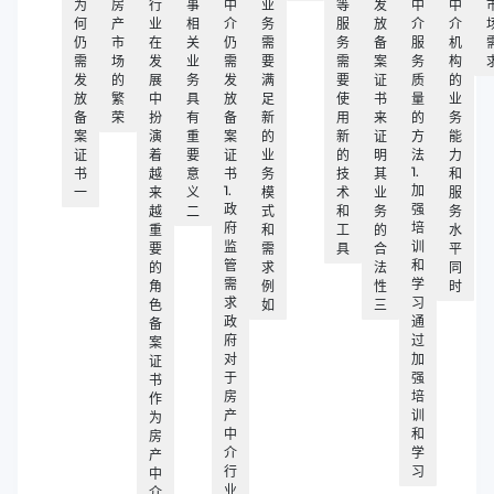
为
房
行
事
中
业
等
发
中
中
何
产
业
相
介
务
服
放
介
介
仍
市
在
关
仍
需
务
备
服
机
需
场
发
业
需
要
需
案
务
构
发
的
展
务
发
满
要
证
质
的
放
繁
中
具
放
足
使
书
量
业
备
荣
扮
有
备
新
用
来
的
务
案
演
重
案
的
新
证
方
能
证
着
要
证
业
的
明
法
力
1.
书
越
意
书
务
技
其
和
1.
加
一
来
义
模
术
业
服
政
强
越
二
式
和
务
务
府
培
重
和
工
的
水
监
训
要
需
具
合
平
管
和
的
求
法
同
需
学
角
例
性
时
求
习
色
如
三
政
通
备
府
过
案
对
加
证
于
强
书
房
培
作
产
训
为
中
和
房
介
学
产
行
习
中
业
介