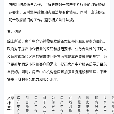
府部门的沟通与合作，了解政府对于房产中介行业的监管和规
范要求，及时掌握政策动态和法规变化情况。同时，应该积极
配合政府部门的工作，遵守相关法律法规。
五、结论
综上所述，房产中介仍然需要发放备案证书的原因是多方面的。
政府对于房产中介行业的监管和规范要求、业务合法性的证明以
及适应市场和客户的需求变化等方面都是其需要遵守的规定。为
了更好地满足市场和客户的需求，提高房产中介服务质量是至关
重要的。同时，房产中介机构也应该加强自身建设和管理，不断
提高自身的业务能力和服务水平。
文章
房
引
房
对
为
房
在
远
因
提
提
产
言
产
于
何
产
线
程
此
高
高
标
中
随
中
其
房
中
咨
交
需
房
房
签：
介
着
介
从
产
介
询
易
要
产
产