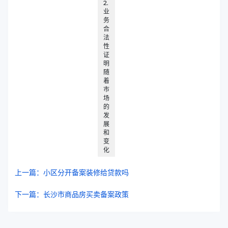
2.
业
务
合
法
性
证
明
随
着
市
场
的
发
展
和
变
化
上一篇：小区分开备案装修给贷款吗
下一篇：长沙市商品房买卖备案政策