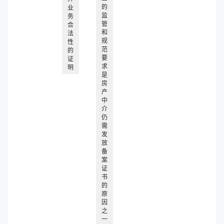
的
业
监
务
管
合
和
法
规
性
范
的
要
证
求
明
是
房
产
中
介
仍
需
发
放
备
案
证
书
的
原
因
之
一