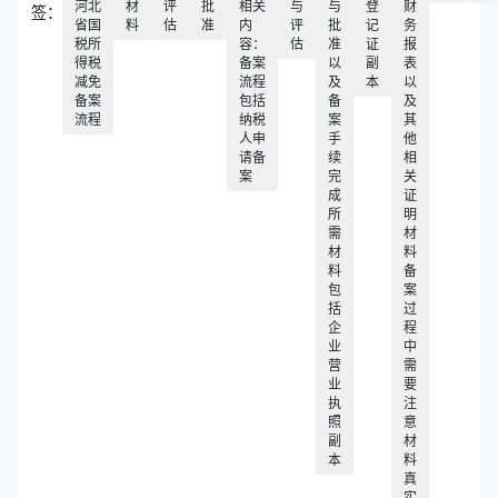
河北
材
评
批
相关
与
与
登
财
签：
省国
料
估
准
内
评
批
记
务
税所
容：
估
准
证
报
得税
备案
以
副
表
减免
流程
及
本
以
备案
包括
备
及
流程
纳税
案
其
人申
手
他
请备
续
相
案
完
关
成
证
所
明
需
材
材
料
料
备
包
案
括
过
企
程
业
中
营
需
业
要
执
注
照
意
副
材
本
料
真
实