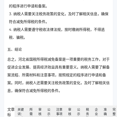
的程序进行申请和备案。
纳税人需要关注税务政策的变化，及时了解相关信息，确保
符合减免所得税的条件。
纳税人需要遵守税收法律法规，按时缴纳所得税，不得逃
税、骗税。
五、结论
总之，河北省国税所得税减免备案是一项重要的税务工作，对于
促进企业发展、提高经济效益具有重要意义。纳税人需要了解备
案流程、所需材料和注意事项，按照规定的程序进行申请和备
案。同时，纳税人还需要关注税务政策的变化，及时了解相关信
息，确保符合减免所得税的条件。
文章
关键
所
审
公
注意
审
公
税
企
准
完
词：
需
核
示
事项
核
示
务
业
确
整
标