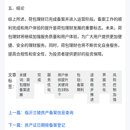
五、结论
综上所述，荷包理财已完成备案并进入运营阶段。备案工作的顺
利完成和用户体验的提升是荷包理财发展的重要标志。未来，荷
包理财将继续加强服务质量和用户体验，为广大用户提供更加便
捷、安全的理财服务。同时，荷包理财也将不断优化自身服务，
提高合规性和安全性，为投资者提供更好的投资保障。
文章
关键
完
服
用户体
包
进
界
风
词：荷
成
务
验提升
括：
度
面
险
标
包理财
优
关键词
备案
稳
优
控
签：
备案进
化
在3到5
顺利
步
化
制
展
个
推
加
进
强
上一篇：临沂兰陵房产备案信息查询
下一篇：房产证日期按备案登记