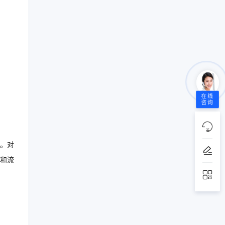
在线
咨询
。对
和流