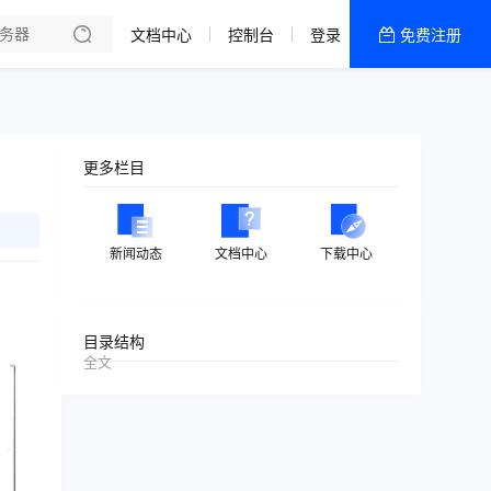
文档中心
控制台
登录
免费注册
全部产品
新闻资讯
帮助文档
更多栏目
热销推荐
美国高防2区[推荐]
新闻动态
文档中心
下载中心
防御CDN
香港
目录结构
全文
美国T级防御
香港CN2 GIA 2区
特惠宝塔主机