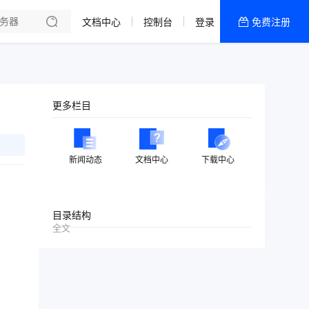
文档中心
控制台
登录
免费注册
全部产品
新闻资讯
帮助文档
更多栏目
热销推荐
美国高防2区[推荐]
新闻动态
文档中心
下载中心
防御CDN
香港
目录结构
全文
美国T级防御
香港CN2 GIA 2区
特惠宝塔主机