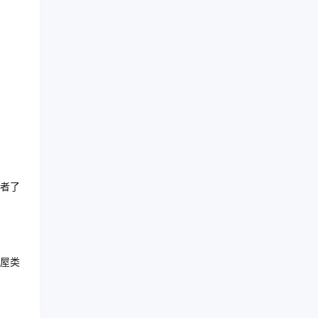
者了
屋类