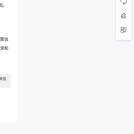
况。
。
策信
求和
关信