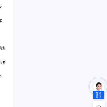
反
策，
商业
通便
之，
在线
咨询