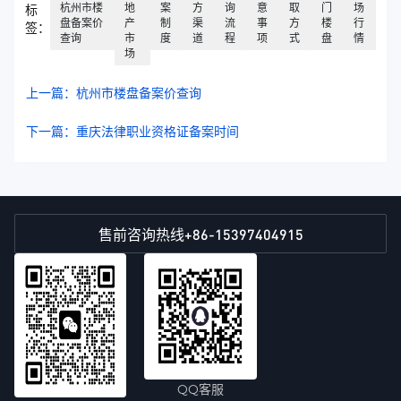
杭州市楼
地
案
方
询
意
取
门
场
标
盘备案价
产
制
渠
流
事
方
楼
行
签：
查询
市
度
道
程
项
式
盘
情
场
上一篇：杭州市楼盘备案价查询
下一篇：重庆法律职业资格证备案时间
+86-15397404915
售前咨询热线
QQ客服