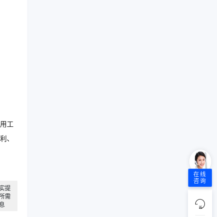
用工
利、
在线
咨询
实提
所需
息