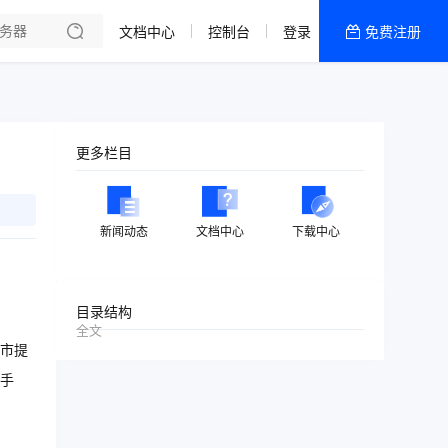
文档中心
控制台
登录
免费注册
全部产品
新闻资讯
帮助文档
更多栏目
热销推荐
美国高防2区[推荐]
新闻动态
文档中心
下载中心
防御CDN
香港
目录结构
全文
美国T级防御
市提
手
香港CN2 GIA 2区
特惠宝塔主机