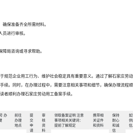
，确保准备齐全所需材料。
人员进行审核。
。
保障局咨询或寻求帮助。
于规范企业用工行为、维护社会稳定具有重要意义。通过了解石家庄劳动
手续。同时，在办理过程中，需要注意相关事项和细节，确保办理流程顺
读者顺利办理石家庄劳动用工备案手续。
号 办
前往
提
审
领取备案证明 注意
携带相
保持
如
键
办理
交
核
事项相关关键词：
关证件
耐心
供
地点
申
资
提前了解规定
和资料
和诚
信
请
料
信