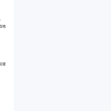
。
当地
议提