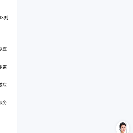
区则
以查
求需
或应
服务