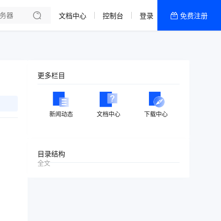
文档中心
控制台
登录
免费注册
全部产品
新闻资讯
帮助文档
更多栏目
热销推荐
美国高防2区[推荐]
新闻动态
文档中心
下载中心
防御CDN
香港
目录结构
全文
美国T级防御
香港CN2 GIA 2区
特惠宝塔主机