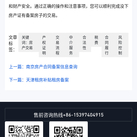
和财产安全。通过正确的操作和注意事项，您可以顺利完成没下
房产证有备案房子的交易。
文章
关键
产
交
中
合
税
合
风
词：房
权
易
介
法
费
同
险
标
产交易
证
流
服
性
履
控
签：
明
程
务
行
制
上一篇：南京房产合同备案信息查询
下一篇：天津租房补贴租房备案
+86-15397404915
售前咨询热线