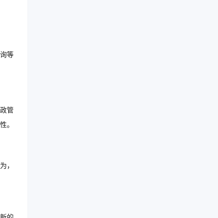
询等
政管
性。
为，
新的