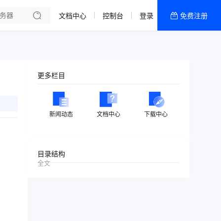
文档中心
控制台
登录
免费注册
全部产品
新闻资讯
帮助文档
更多栏目
热销推荐
美国高防2区[推荐]
新闻动态
文档中心
下载中心
防御CDN
香港
目录结构
全文
美国T级防御
香港CN2 GIA 2区
特惠宝塔主机