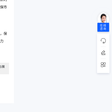
保市
在线
咨询
，保
力
与展