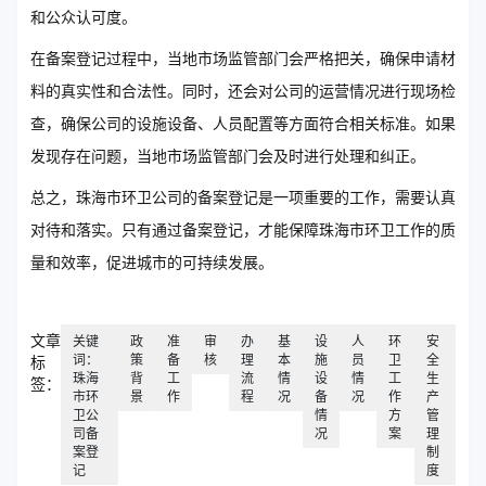
和公众认可度。
在备案登记过程中，当地市场监管部门会严格把关，确保申请材
料的真实性和合法性。同时，还会对公司的运营情况进行现场检
查，确保公司的设施设备、人员配置等方面符合相关标准。如果
发现存在问题，当地市场监管部门会及时进行处理和纠正。
总之，珠海市环卫公司的备案登记是一项重要的工作，需要认真
对待和落实。只有通过备案登记，才能保障珠海市环卫工作的质
量和效率，促进城市的可持续发展。
文章
关键
政
准
审
办
基
设
人
环
安
词：
策
备
核
理
本
施
员
卫
全
标
珠海
背
工
流
情
设
情
工
生
签：
市环
景
作
程
况
备
况
作
产
卫公
情
方
管
司备
况
案
理
案登
制
记
度