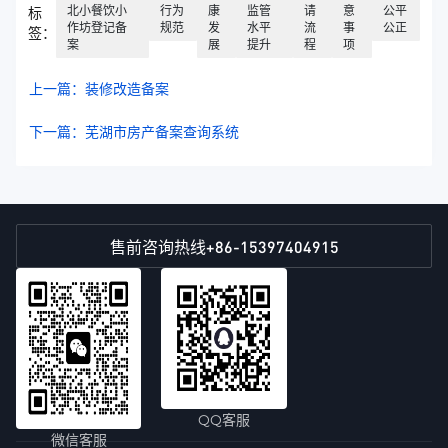
北小餐饮小
行为
康
监管
请
意
公平
标
作坊登记备
规范
发
水平
流
事
公正
签：
案
展
提升
程
项
上一篇：装修改造备案
下一篇：芜湖市房产备案查询系统
+86-15397404915
售前咨询热线
QQ客服
微信客服