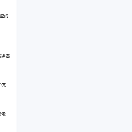
应的
服务器
护完
备老