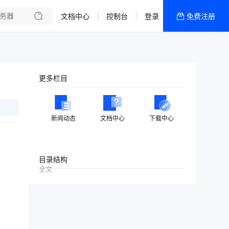
文档中心
控制台
登录
免费注册
全部产品
新闻资讯
帮助文档
更多栏目
热销推荐
美国高防2区[推荐]
新闻动态
文档中心
下载中心
防御CDN
香港
目录结构
全文
美国T级防御
香港CN2 GIA 2区
特惠宝塔主机