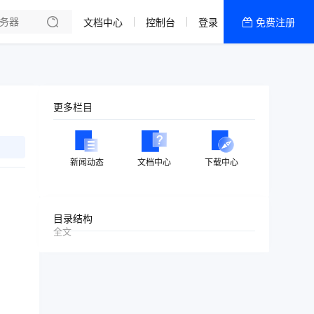
文档中心
控制台
登录
免费注册
全部产品
新闻资讯
帮助文档
更多栏目
热销推荐
美国高防2区[推荐]
新闻动态
文档中心
下载中心
防御CDN
香港
目录结构
全文
美国T级防御
香港CN2 GIA 2区
特惠宝塔主机