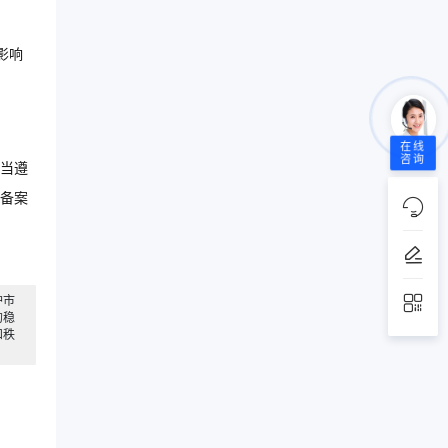
影响
在线
咨询
当遵
备案
护市
的稳
和秩