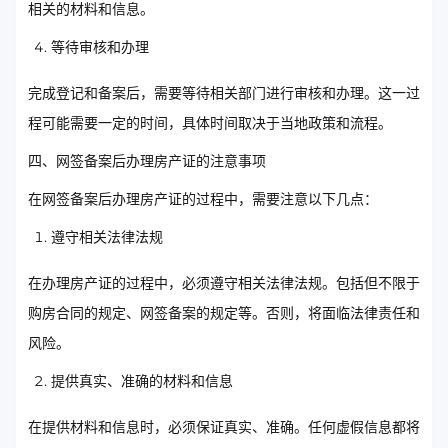
相关的材料和信息。
等待审核和办理
完成登记和备案后，需要等待相关部门进行审核和办理。这一过
程可能需要一定的时间，具体时间取决于当地政策和流程。
四、网签备案后办理房产证的注意事项
在网签备案后办理房产证的过程中，需要注意以下几点：
遵守相关法律法规
在办理房产证的过程中，必须遵守相关法律法规。包括但不限于
购房合同的规定、网签备案的规定等。否则，将面临法律责任和
风险。
提供真实、准确的材料和信息
在提供材料和信息时，必须保证真实、准确。任何虚假信息都将