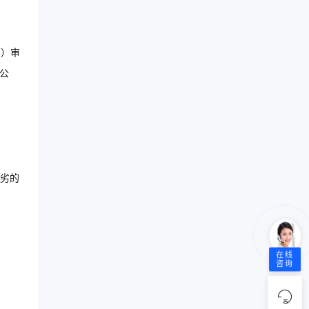
3）审
公
劣的
在线
咨询