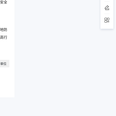
安全
地防
高行
质单位