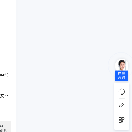
。
在线
贴纸
咨询
要不
益
观贴