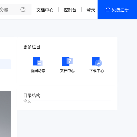
文档中心
控制台
登录
免费注册
全部产品
新闻资讯
帮助文档
更多栏目
热销推荐
美国高防2区[推荐]
新闻动态
文档中心
下载中心
防御CDN
香港
目录结构
全文
美国T级防御
香港CN2 GIA 2区
特惠宝塔主机