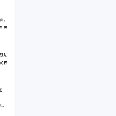
面。
相关
观贴
的权
因
理。