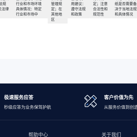
法规
行业和市场环境
管理规
用建议：
定；注意
纸是否需要备
关法律
具体情况：特定
定；在
遵守法规
合法性和
决于当地法规
行业和市场中
其他地
和政策
规范性
和具体情况
区
极速服务应答
客户价值为先
秒级应答为业务保驾护航
从服务价值到创
帮助中心
关于我们