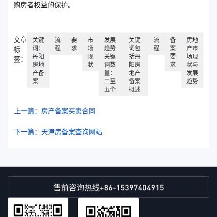
购房者权益的保护。
文章
关键
流
要
市
发展
关键
流
备
房地
词：
程
求
场
趋势
词包
程
案
产市
标
丹阳
现
关键
括丹
要
场现
签：
房地
状
词数
阳房
求
状与
产备
量：
地产
发展
案
二至
备案
趋势
五个
概述
上一篇：房产备案买卖合同
下一篇：天津房备案查询网站
+86-15397404915
售前咨询热线