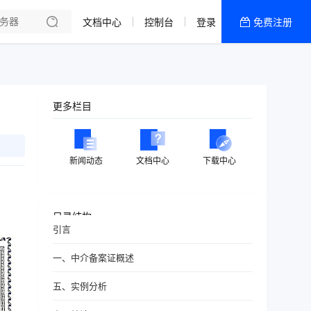
文档中心
控制台
登录
免费注册
全部产品
新闻资讯
帮助文档
更多栏目
热销推荐
美国高防2区[推荐]
新闻动态
文档中心
下载中心
防御CDN
香港
目录结构
引言
美国T级防御
一、中介备案证概述
香港CN2 GIA 2区
五、实例分析
特惠宝塔主机