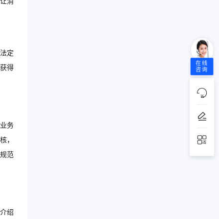
让消
法定
在线
获得
咨询
业务
核，
规范
介绍