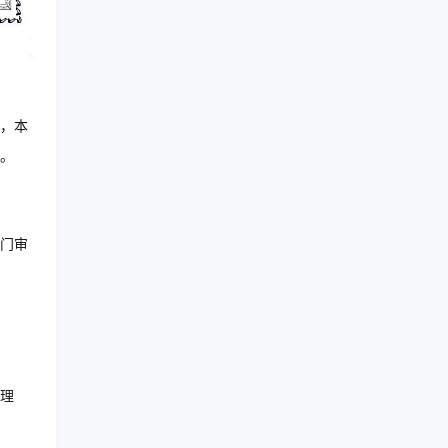
，本
。
门审
理