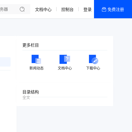
文档中心
控制台
登录
免费注册
全部产品
新闻资讯
帮助文档
更多栏目
热销推荐
美国高防2区[推荐]
新闻动态
文档中心
下载中心
防御CDN
香港
目录结构
全文
美国T级防御
香港CN2 GIA 2区
特惠宝塔主机