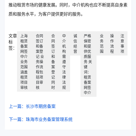
推动租赁市场的健康发展。同时，中介机构也应不断提高自身素
质和服务水平，为客户提供更好的服务。
文章
上海
合同
合
中
诚
严格
业
操
注
租赁
签订
同
介
信
保密
务
作
意
标
备案
和备
签
机
经
和提
范
流
事
签：
网签
案登
订
构
营
供优
围
程
项
中介
记 业
和
需
质服
业务
务操
备
遵
务 关
范围
作流
案
守
键
涵盖
程包
登
法
词：
租赁
括项
记
律
租赁
项目
目审
同
法
备案
审核
核
时
规
网签
中介
上一篇：长沙市期房备案
下一篇：珠海市业务备案管理系统