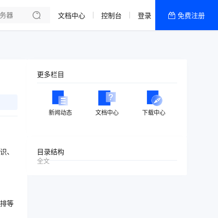
文档中心
控制台
登录
免费注册
全部产品
新闻资讯
帮助文档
更多栏目
热销推荐
美国高防2区[推荐]
新闻动态
文档中心
下载中心
防御CDN
香港
识、
目录结构
全文
美国T级防御
香港CN2 GIA 2区
排等
特惠宝塔主机