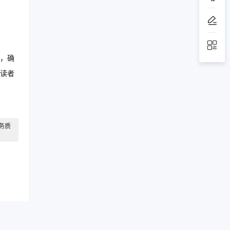
，确
读者
务质