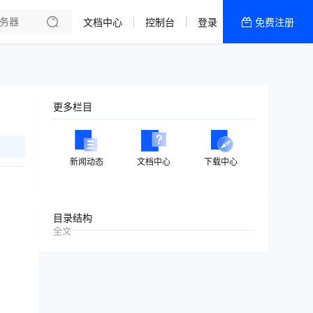
文档中心
控制台
登录
免费注册
全部产品
新闻资讯
帮助文档
更多栏目
热销推荐
美国高防2区[推荐]
新闻动态
文档中心
下载中心
防御CDN
香港
目录结构
全文
美国T级防御
香港CN2 GIA 2区
特惠宝塔主机