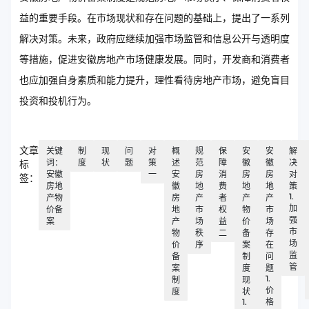
益的重要手段。在市场现状和存在问题的基础上，提出了一系列
解决对策。未来，政府应继续加强市场监管和信息公开与透明度
等措施，促进安徽房地产市场健康发展。同时，开发商和消费者
也应加强自身素质和能力提升，理性看待房地产市场，避免盲目
投资和投机行为。
文章
关键
制
现
问
对
概
规
保
安
安
解
词：
度
状
题
策
述
范
障
徽
徽
决
标
安徽
一
安
房
消
房
房
对
签：
房地
徽
地
费
地
地
策
1.
产物
房
产
者
产
产
加
价备
地
市
权
物
市
强
案
产
场
益
价
场
市
物
秩
二
备
存
场
价
序
案
在
监
备
制
问
管
案
度
题
1.
制
现
价
度
状
1.
格