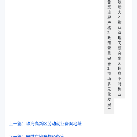
备
波
案
动
流
大
2.
程
物
严
业
格
2.
管
政
理
策
问
背
题
景
突
完
出
3.
善
3.
信
市
息
场
不
多
对
元
称
化
四
发
展
三
上一篇：珠海高新区劳动就业备案地址
下一篇：安徽房地产物价备案