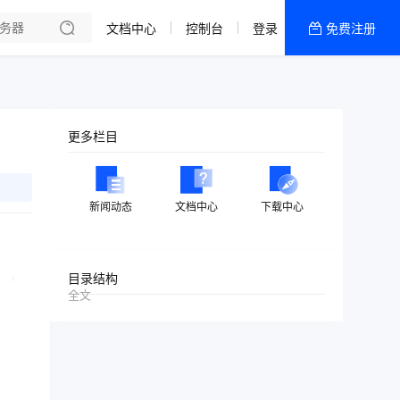
文档中心
控制台
登录
免费注册
全部产品
新闻资讯
帮助文档
更多栏目
热销推荐
美国高防2区[推荐]
新闻动态
文档中心
下载中心
防御CDN
香港
目录结构
全文
美国T级防御
香港CN2 GIA 2区
特惠宝塔主机