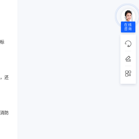
在线
咨询
标
，还
消防