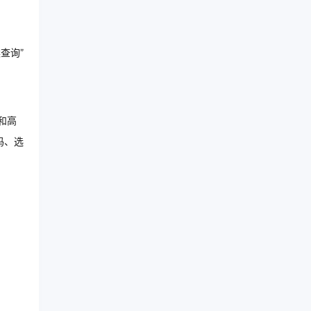
查询”
。
和高
码、选