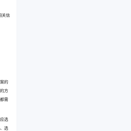
相关信
案的
的方
都需
应选
、选