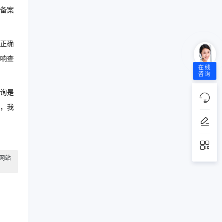
备案
正确
响查
在线
咨询
询是
，我
靠网站