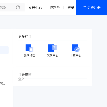
文档中心
控制台
登录
免费注册
全部产品
新闻资讯
帮助文档
更多栏目
热销推荐
美国高防2区[推荐]
新闻动态
文档中心
下载中心
防御CDN
香港
目录结构
全文
美国T级防御
等。
香港CN2 GIA 2区
特惠宝塔主机