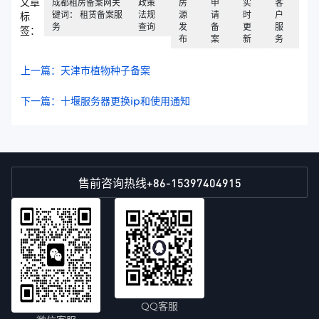
文章
成都租房备案网关
政策
房
申
实
客
键词： 租赁备案服
法规
源
请
时
户
标
务
查询
发
备
更
服
签：
布
案
新
务
上一篇：天津市植物种子备案
下一篇：十堰服务器更换ip和使用通知
+86-15397404915
售前咨询热线
QQ客服