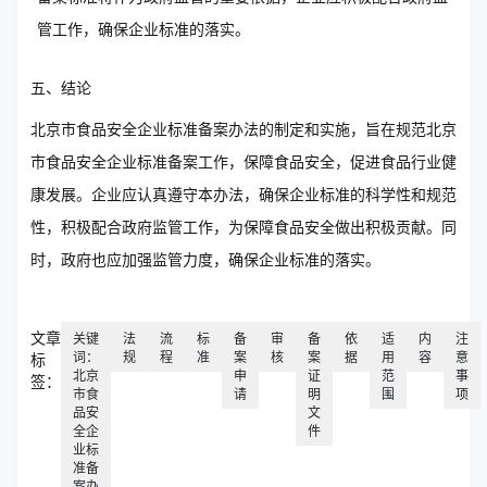
管工作，确保企业标准的落实。
五、结论
北京市食品安全企业标准备案办法的制定和实施，旨在规范北京
市食品安全企业标准备案工作，保障食品安全，促进食品行业健
康发展。企业应认真遵守本办法，确保企业标准的科学性和规范
性，积极配合政府监管工作，为保障食品安全做出积极贡献。同
时，政府也应加强监管力度，确保企业标准的落实。
文章
关键
法
流
标
备
审
备
依
适
内
注
词：
规
程
准
案
核
案
据
用
容
意
标
北京
申
证
范
事
签：
市食
请
明
围
项
品安
文
全企
件
业标
准备
案办