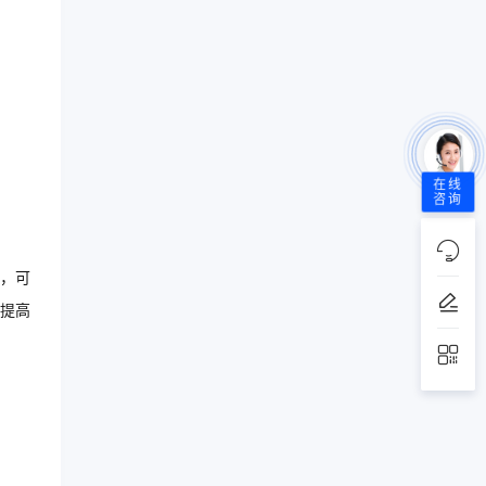
在线
咨询
，可
提高